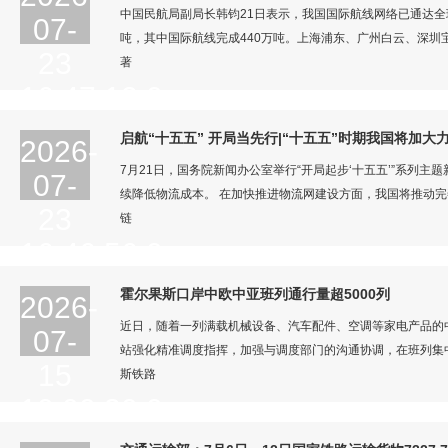
中国民航局副局长韩钧21日表示，我国国际航线网络已通达全球9
07-
吨，其中国际航线完成440万吨。上海浦东、广州白云、深圳
23
著
16:47:12.0
2026-07-23
16:47:12.0
启航“十五五” 开局当先行|“十五五”时期我国将加大
2026-
7月21日，国务院新闻办公室举行“开局起步‘十五五’”系列
07-
续降低物流成本。 在加快推进物流网建设方面，我国将推动
23
链
16:46:56.0
2026-07-23
16:46:56.0
霍尔果斯口岸中欧中亚班列通行量超5000列
2026-
近日，随着一列满载机械设备、汽车配件、空调等家电产品的中
07-
站强化精准调度指挥，加强与调度部门的沟通协调，在班列集
15
斯铁路
10:00:30.0
2026-07-15