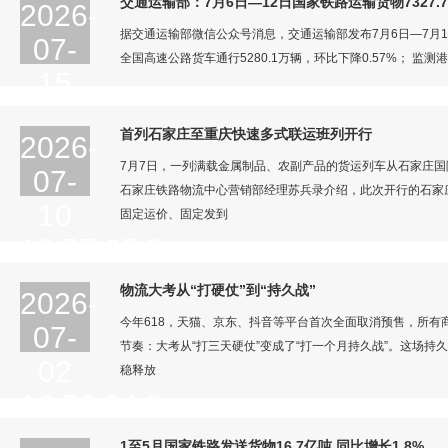
10:00:30.0
交通运输部：7月6日—12日国家铁路运输货物7327.
2026-
据交通运输部微信公众号消息，交通运输部发布7月6日—7月12
07-
全国高速公路货车通行5280.1万辆，环比下降0.57%； 监测
15
10:00:28.0
首列石家庄至重庆快速多式联运班列开行
2026-
2026-07-15
10:00:28.0
7月7日，一列满载金属制品、农副产品的货运列车从石家庄
07-
石家庄铁路物流中心营销部经理苏兵录介绍，此次开行的石家庄
10
固定运价、固定发到
10:57:25.0
2026-07-10
10:57:25.0
物流大考从“打硬仗”到“持久战”
2026-
今年618，天猫、京东、抖音等平台首次全面取消预售，所有
07-
节奏：大考从“打三天硬仗”变成了“打一个月持久战”。这场
02
稳释放
16:53:34.0
2026-07-02
16:53:34.0
1至5月国家铁路发送货物16.7亿吨 同比增长1.8%